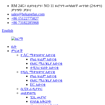
RM 24G፣ ቢዩንቲያን፣ NO 11 ፉሮንግ መካከለኛ መንገድ (2ዱዋን)
ቻንግሻ፣ ቻይና
sales@hekangfan.com
+86 15122775827
+86 73182285968
English
ቤት
ምርቶች
የ AC ማቀዝቀዣ አድናቂ
የካሬ ፍሬም አድናቂ
የአየር ማራገቢያ አድናቂ
ተሻጋሪ ፍሰት አድናቂ
የዲሲ ማቀዝቀዣ አድናቂ
የካሬ ፍሬም አድናቂ
የአየር ማራገቢያ አድናቂ
EC አድናቂ
ሲፒዩ ራዲያተር
መለዋወጫ
ፒሲ መያዣ
የኃይል አቅርቦት