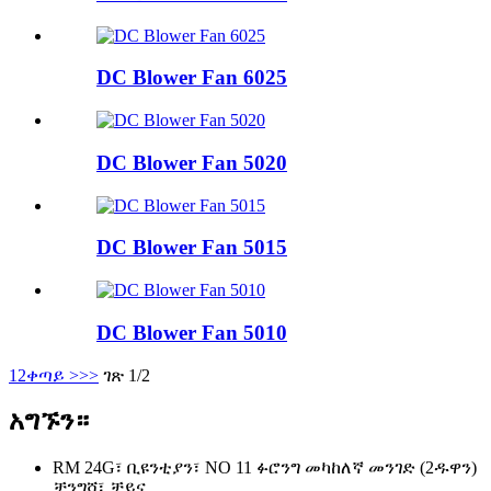
DC Blower Fan 6025
DC Blower Fan 5020
DC Blower Fan 5015
DC Blower Fan 5010
1
2
ቀጣይ >
>>
ገጽ 1/2
አግኙን።
RM 24G፣ ቢዩንቲያን፣ NO 11 ፉሮንግ መካከለኛ መንገድ (2ዱዋን)
ቻንግሻ፣ ቻይና