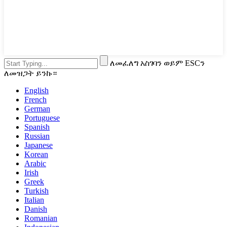
ለመፈለግ አስገባን ወይም ESCን
ለመዝጋት ይንኩ።
English
French
German
Portuguese
Spanish
Russian
Japanese
Korean
Arabic
Irish
Greek
Turkish
Italian
Danish
Romanian