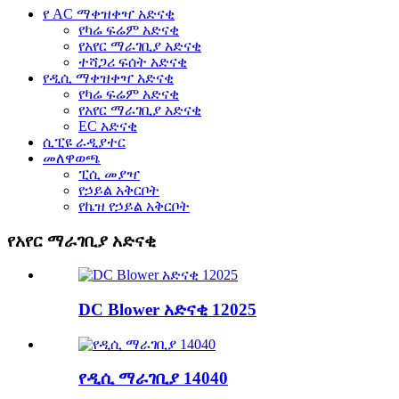
የ AC ማቀዝቀዣ አድናቂ
የካሬ ፍሬም አድናቂ
የአየር ማራገቢያ አድናቂ
ተሻጋሪ ፍሰት አድናቂ
የዲሲ ማቀዝቀዣ አድናቂ
የካሬ ፍሬም አድናቂ
የአየር ማራገቢያ አድናቂ
EC አድናቂ
ሲፒዩ ራዲያተር
መለዋወጫ
ፒሲ መያዣ
የኃይል አቅርቦት
የኬዝ የኃይል አቅርቦት
የአየር ማራገቢያ አድናቂ
DC Blower አድናቂ 12025
የዲሲ ማራገቢያ 14040