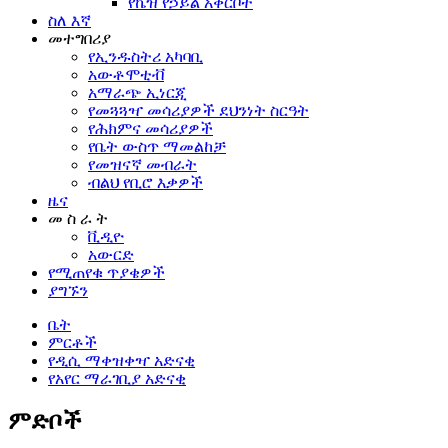
የኬዝ የኃይል አቅርቦት
ስለ እኛ
መተግበሪያ
የኢንዱስትሪ አካባቢ
አውቶሞቲቭ
አማራጭ ኢነርጂ
የመጓጓዣ መሳሪያዎች ደህንነት ስርዓት
የሕክምና መሳሪያዎች
የቤት ውስጥ ማመልከቻ
የመዝናኛ መብራት
ብልህ የቢሮ እቃዎች
ዜና
መ ስ ራ ት
ቪዲዮ
አውርድ
የሚጠየቁ ጥያቄዎች
ያግኙን
ቤት
ምርቶች
የዲሲ ማቀዝቀዣ አድናቂ
የአየር ማራገቢያ አድናቂ
ምድቦች