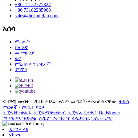
+86 15122775827
+86 73182285968
sales@hekangfan.com
አሰሳ
ምርቶች
ስለ እኛ
መተግበሪያ
ዜና
የሚጠየቁ ጥያቄዎች
ያግኙን
© የቅጂ መብት - 2010-2024: ሁሉም መብቶች የተጠበቁ ናቸው.
ትኩስ
ምርቶች
-
የጣቢያ ካርታ
ሲፒዩ Heatsink
,
ሲፒዩ ማቀዝቀዣ
,
ሲፒዩ ራዲያተር
,
Dc Blower
ማቀዝቀዣ አድናቂ
,
ሲፒዩ ማቀዝቀዣ ራዲያተር
,
ፒሲ መያዣ
,
ኢሜል ላክ
ሄካንግ