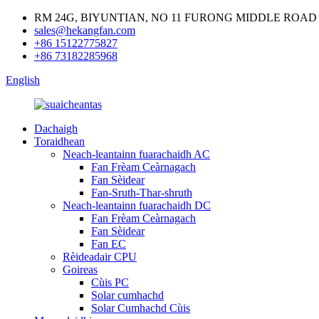
RM 24G, BIYUNTIAN, NO 11 FURONG MIDDLE ROAD
sales@hekangfan.com
+86 15122775827
+86 73182285968
English
Dachaigh
Toraidhean
Neach-leantainn fuarachaidh AC
Fan Frèam Ceàrnagach
Fan Sèidear
Fan-Sruth-Thar-shruth
Neach-leantainn fuarachaidh DC
Fan Frèam Ceàrnagach
Fan Sèidear
Fan EC
Rèideadair CPU
Goireas
Cùis PC
Solar cumhachd
Solar Cumhachd Cùis