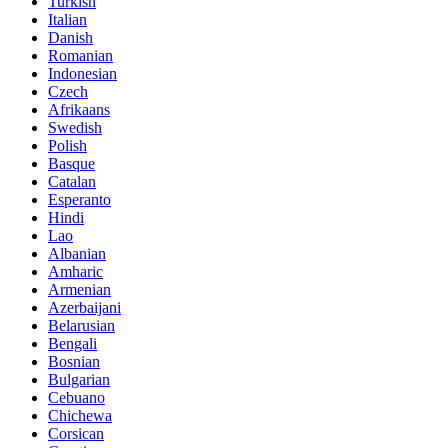
Turkish
Italian
Danish
Romanian
Indonesian
Czech
Afrikaans
Swedish
Polish
Basque
Catalan
Esperanto
Hindi
Lao
Albanian
Amharic
Armenian
Azerbaijani
Belarusian
Bengali
Bosnian
Bulgarian
Cebuano
Chichewa
Corsican