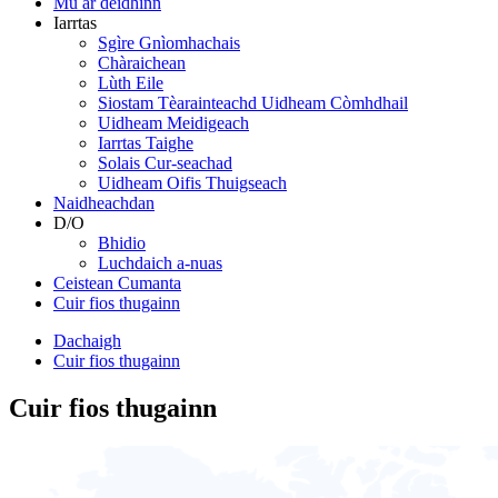
Mu ar deidhinn
Iarrtas
Sgìre Gnìomhachais
Chàraichean
Lùth Eile
Siostam Tèarainteachd Uidheam Còmhdhail
Uidheam Meidigeach
Iarrtas Taighe
Solais Cur-seachad
Uidheam Oifis Thuigseach
Naidheachdan
D/O
Bhidio
Luchdaich a-nuas
Ceistean Cumanta
Cuir fios thugainn
Dachaigh
Cuir fios thugainn
Cuir fios thugainn