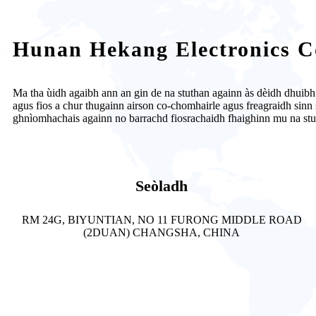
Hunan Hekang Electronics Co
Ma tha ùidh agaibh ann an gin de na stuthan againn às dèidh dhuibh sù
agus fios a chur thugainn airson co-chomhairle agus freagraidh sinn 
ghnìomhachais againn no barrachd fiosrachaidh fhaighinn mu na stut
Seòladh
RM 24G, BIYUNTIAN, NO 11 FURONG MIDDLE ROAD
(2DUAN) CHANGSHA, CHINA