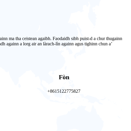
ugainn ma tha ceistean agaibh. Faodaidh sibh puist-d a chur thugainn
dh againn a lorg air an làrach-lìn againn agus tighinn chun a’
Fòn
+8615122775827