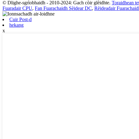
© Dlighe-sgrìobhaidh - 2010-2024: Gach còir glèidhte.
Toraidhean te
Fuaradair CPU
,
Fan Fuarachaidh Sèidear DC
,
Rèideadair Fuarachai
Cuir Post-d
hekang
x