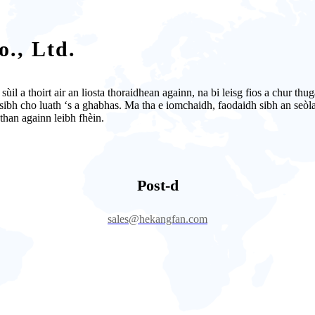
., Ltd.
il a thoirt air an liosta thoraidhean againn, na bi leisg fios a chur th
sibh cho luath ‘s a ghabhas. Ma tha e iomchaidh, faodaidh sibh an seòla
han againn leibh fhèin.
Post-d
sales@hekangfan.com