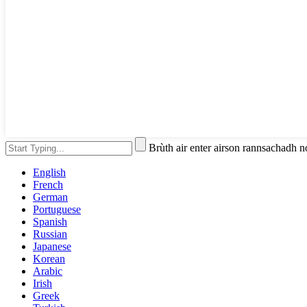
Brùth air enter airson rannsachadh 
English
French
German
Portuguese
Spanish
Russian
Japanese
Korean
Arabic
Irish
Greek