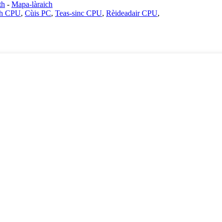
th
-
Mapa-làraich
dh CPU
,
Cùis PC
,
Teas-sinc CPU
,
Rèideadair CPU
,