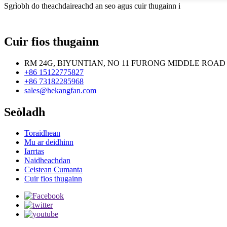
Sgrìobh do theachdaireachd an seo agus cuir thugainn i
Cuir fios thugainn
RM 24G, BIYUNTIAN, NO 11 FURONG MIDDLE ROAD
+86 15122775827
+86 73182285968
sales@hekangfan.com
Seòladh
Toraidhean
Mu ar deidhinn
Iarrtas
Naidheachdan
Ceistean Cumanta
Cuir fios thugainn