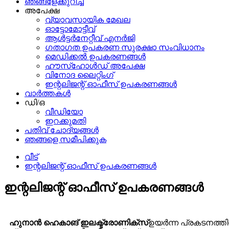
ഞങ്ങളേക്കുറിച്ച്
അപേക്ഷ
വ്യാവസായിക മേഖല
ഓട്ടോമോട്ടീവ്
ആൾട്ടർനേറ്റീവ് എനർജി
ഗതാഗത ഉപകരണ സുരക്ഷാ സംവിധാനം
മെഡിക്കൽ ഉപകരണങ്ങൾ
ഹൗസ്ഹോൾഡ് അപേക്ഷ
വിനോദ ലൈറ്റിംഗ്
ഇന്റലിജന്റ് ഓഫീസ് ഉപകരണങ്ങൾ
വാർത്തകൾ
ഡി/ഒ
വീഡിയോ
ഇറക്കുമതി
പതിവ് ചോദ്യങ്ങൾ
ഞങ്ങളെ സമീപിക്കുക
വീട്
ഇന്റലിജന്റ് ഓഫീസ് ഉപകരണങ്ങൾ
ഇന്റലിജന്റ് ഓഫീസ് ഉപകരണങ്ങൾ
ഹുനാൻ ഹെകാങ് ഇലക്ട്രോണിക്സ്
ഉയർന്ന പ്രകടനത്തിന