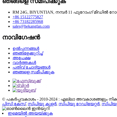
ഞങ്ങളെ സമീപിക്കുക
RM 24G, BIYUNTIAN, നമ്പർ 11 ഫുറോംഗ് മിഡിൽ 
+86 15122775827
+86 73182285968
sales@hekangfan.com
നാവിഗേഷൻ
ഉൽപ്പന്നങ്ങൾ
ഞങ്ങളേക്കുറിച്ച്
അപേക്ഷ
വാർത്തകൾ
പതിവ് ചോദ്യങ്ങൾ
ഞങ്ങളെ സമീപിക്കുക
© പകർപ്പവകാശം - 2010-2024 : എല്ലാ അവകാശങ്ങളും നിക്ഷി
പിസി കേസ്
,
സിപിയു കൂളർ
,
സിപിയു റേഡിയേറ്റർ
,
സിപിയു ഹ
ഇമെയിൽ അയയ്ക്കുക