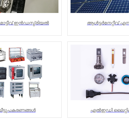
ോട്ടീവ് ഇൻഡസ്ട്രിയൽ
ആൾട്ടർനേറ്റീവ് എ
വീട്ടുപകരണങ്ങൾ
എൽഇഡി ലൈറ്റിം