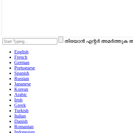
തിരയാൻ എന്റർ അമർത്തുക അ
English
French
German
Portuguese
Spanish
Russian
Japanese
Korean
Arabic
Irish
Greek
Turkish
Italian
Danish
Romanian
Indonesian