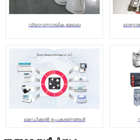
വ്യാവസായിക മേഖല
ഓട്ടോമ
മെഡിക്കൽ ഉപകരണങ്ങൾ