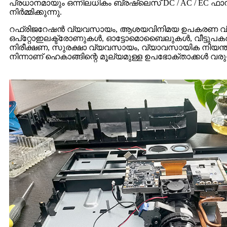
പ്രധാനമായും ഒന്നിലധികം ബ്രഷ്‌ലെസ് DC / AC / 
നിർമ്മിക്കുന്നു.
റഫ്രിജറേഷൻ വ്യവസായം, ആശയവിനിമയ ഉപകരണ വ്യവസ
ഒപ്റ്റോഇലക്ട്രോണുകൾ, ഓട്ടോമൊബൈലുകൾ, വീട്ടുപക
നിരീക്ഷണ, സുരക്ഷാ വ്യവസായം, വ്യാവസായിക നിയന്ത്രണ
നിന്നാണ് ഹെകാങ്ങിന്റെ മൂല്യമുള്ള ഉപഭോക്താക്കൾ വരുന