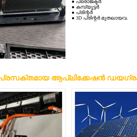
● പ്രൊജക്ടർ
● കമ്പ്യൂട്ടർ
● പ്രിന്റർ
● 3D പ്രിന്റർ മുതലായവ.
പ്രസക്തമായ ആപ്ലിക്കേഷൻ ഡയഗ്ര