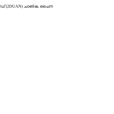
റോഡ് (2DUAN) ചാങ്ഷ, ചൈന