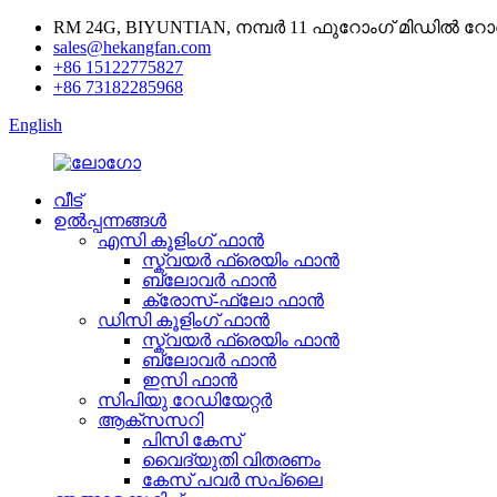
RM 24G, BIYUNTIAN, നമ്പർ 11 ഫുറോംഗ് മിഡിൽ 
sales@hekangfan.com
+86 15122775827
+86 73182285968
English
വീട്
ഉൽപ്പന്നങ്ങൾ
എസി കൂളിംഗ് ഫാൻ
സ്ക്വയർ ഫ്രെയിം ഫാൻ
ബ്ലോവർ ഫാൻ
ക്രോസ്-ഫ്ലോ ഫാൻ
ഡിസി കൂളിംഗ് ഫാൻ
സ്ക്വയർ ഫ്രെയിം ഫാൻ
ബ്ലോവർ ഫാൻ
ഇസി ഫാൻ
സിപിയു റേഡിയേറ്റർ
ആക്സസറി
പിസി കേസ്
വൈദ്യുതി വിതരണം
കേസ് പവർ സപ്ലൈ