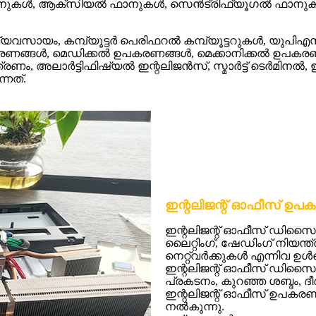
EC ഫാനുകൾ, ആക്സിയൽ ഫാനുകൾ, സെൻട്രിഫ്യൂഗൽ ഫാനുക
ായം, കമ്പ്യൂട്ടർ പെരിഫറൽ കമ്പ്യൂട്ടറുകൾ, യു
രണങ്ങൾ, മെഡിക്കൽ ഉപകരണങ്ങൾ, മെക്കാനിക്കൽ ഉപകര
ം, അലാർട്ടിഫിഷ്യൽ ഇന്റലിജൻസ്, സ്മാർട്ട് ടെർമിനൽ, ഇന
്നത്.
ഇന്റലിജന്റ് ഓഫീസ് ഉ
ഇന്റലിജന്റ് ഓഫീസ് ഡിസ
ലൈറ്റിംഗ്, ഷേഡിംഗ് നിയന്
നെറ്റ്‌വർക്കുകൾ എന്നിവ ഉൾപ്
ഇന്റലിജന്റ് ഓഫീസ് ഡിസൈന
പ്രകടനം, കുറഞ്ഞ ശബ്ദം, 
ഇന്റലിജന്റ് ഓഫീസ് ഉപകരണ
നൽകുന്നു.