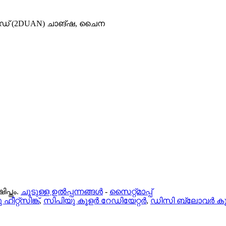
റോഡ് (2DUAN) ചാങ്ഷ, ചൈന
പ്തം.
ചൂടുള്ള ഉൽപ്പന്നങ്ങൾ
-
സൈറ്റ്മാപ്പ്
ീറ്റ്‌സിങ്ക്
,
സിപിയു കൂളർ റേഡിയേറ്റർ
,
ഡിസി ബ്ലോവർ കൂ