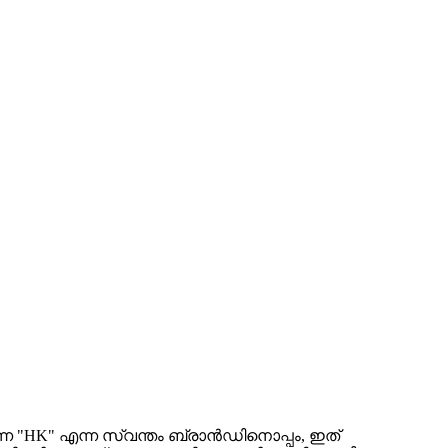
ന്ന "HK" എന്ന സ്വന്തം ബ്രാൻഡിനൊപ്പം, ഇത്