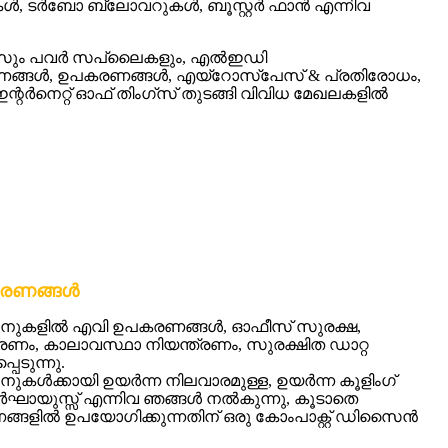
ൾ, ടർബോ ബ്ലോവറുകൾ, ബൂസ്റ്റർ ഫാൻ എന്നിവ
പിഎസും പവർ സപ്ലൈകളും, എൽഇഡി
ണങ്ങൾ, ഉപകരണങ്ങൾ, എയ്‌റോസ്‌പേസ് & പ്രതിരോധം,
്റർനെറ്റ് ഓഫ് തിംഗ്‌സ് തുടങ്ങി വിവിധ മേഖലകളിൽ
പകരണങ്ങൾ
ൈനുകളിൽ എവി ഉപകരണങ്ങൾ, ഓഫീസ് സുരക്ഷ,
ത്രണം, കാലാവസ്ഥാ നിയന്ത്രണം, സുരക്ഷിത ഡാറ്റ
പെടുന്നു.
ുകൾക്കായി ഉയർന്ന നിലവാരമുള്ള, ഉയർന്ന കൂളിംഗ്
ദീർഘായുസ്സ് എന്നിവ ഞങ്ങൾ നൽകുന്നു, കൂടാതെ
ങ്ങളിൽ ഉപയോഗിക്കുന്നതിന് ഒരു കോം‌പാക്റ്റ് ഡിസൈൻ