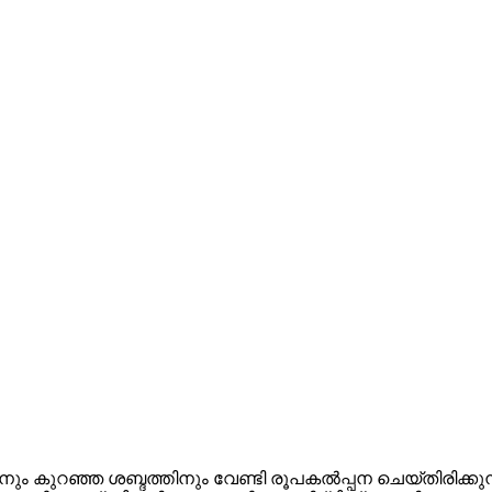
ും കുറഞ്ഞ ശബ്ദത്തിനും വേണ്ടി രൂപകൽപ്പന ചെയ്‌തിരിക്കു