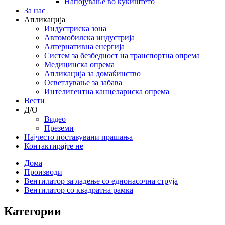
Напојување во куќиштето
За нас
Апликација
Индустриска зона
Автомобилска индустрија
Алтернативна енергија
Систем за безбедност на транспортна опрема
Медицинска опрема
Апликација за домаќинство
Осветлување за забава
Интелигентна канцелариска опрема
Вести
Д/О
Видео
Преземи
Најчесто поставувани прашања
Контактирајте не
Дома
Производи
Вентилатор за ладење со еднонасочна струја
Вентилатор со квадратна рамка
Категории