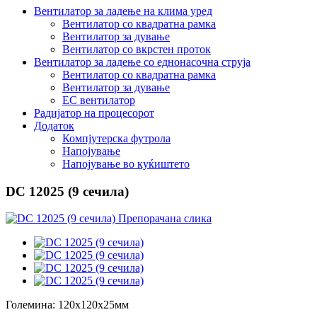
Вентилатор за ладење на клима уред
Вентилатор со квадратна рамка
Вентилатор за дување
Вентилатор со вкрстен проток
Вентилатор за ладење со еднонасочна струја
Вентилатор со квадратна рамка
Вентилатор за дување
EC вентилатор
Радијатор на процесорот
Додаток
Компјутерска футрола
Напојување
Напојување во куќиштето
DC 12025 (9 сечила)
Големина: 120x120x25мм