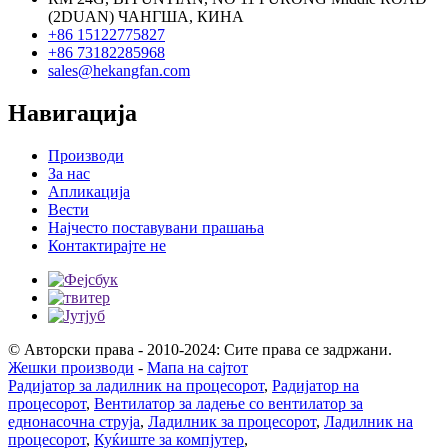
(2DUAN) ЧАНГША, КИНА
+86 15122775827
+86 73182285968
sales@hekangfan.com
Навигација
Производи
За нас
Апликација
Вести
Најчесто поставувани прашања
Контактирајте не
© Авторски права - 2010-2024: Сите права се задржани.
Жешки производи
-
Мапа на сајтот
Радијатор за ладилник на процесорот
,
Радијатор на
процесорот
,
Вентилатор за ладење со вентилатор за
еднонасочна струја
,
Ладилник за процесорот
,
Ладилник на
процесорот
,
Куќиште за компјутер
,