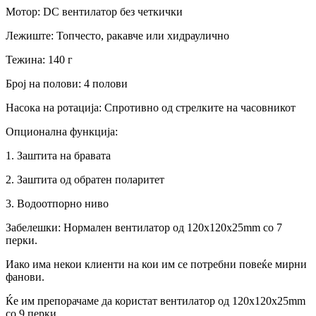
Мотор: DC вентилатор без четкички
Лежиште: Топчесто, ракавче или хидраулично
Тежина: 140 г
Број на полови: 4 полови
Насока на ротација: Спротивно од стрелките на часовникот
Опционална функција:
1. Заштита на бравата
2. Заштита од обратен поларитет
3. Водоотпорно ниво
Забелешки: Нормален вентилатор од 120x120x25mm со 7
перки.
Иако има некои клиенти на кои им се потребни повеќе мирни
фанови.
Ќе им препорачаме да користат вентилатор од 120x120x25mm
со 9 перки.