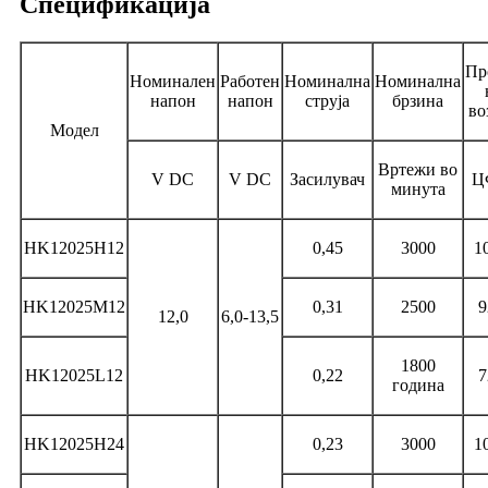
Спецификација
Пр
Номинален
Работен
Номинална
Номинална
напон
напон
струја
брзина
во
Модел
Вртежи во
V DC
V DC
Засилувач
Ц
минута
HK12025H12
0,45
3000
1
HK12025M12
0,31
2500
9
12,0
6,0-13,5
1800
HK12025L12
0,22
7
година
HK12025H24
0,23
3000
1