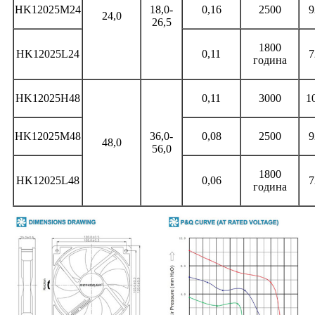
HK12025M24
18,0-
0,16
2500
9
24,0
26,5
1800
HK12025L24
0,11
7
година
HK12025H48
0,11
3000
1
HK12025M48
36,0-
0,08
2500
9
48,0
56,0
1800
HK12025L48
0,06
7
година