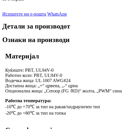
Испратете ни е-пошта
WhatsApp
Детали за производот
Ознаки на производи
Материјал
Куќиште: PBT, UL94V-0
Работно коло: PBT, UL94V-0
Водечка жица: UL 1007 AWG#24
Достапна жица: „+“ црвена, „-“ црна
Опционална жица: „Сензор (FG /RD)“ жолта, „PWM“ сина
Работна температура:
-10℃ до +70℃ за тип на ракав/хидрауличен тип
-20℃ до +80℃ за тип на топка