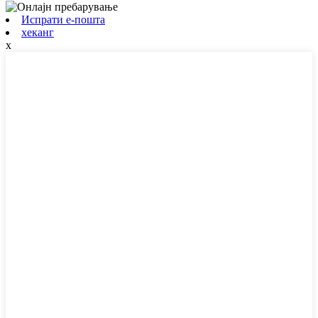
Испрати е-пошта
хеканг
x