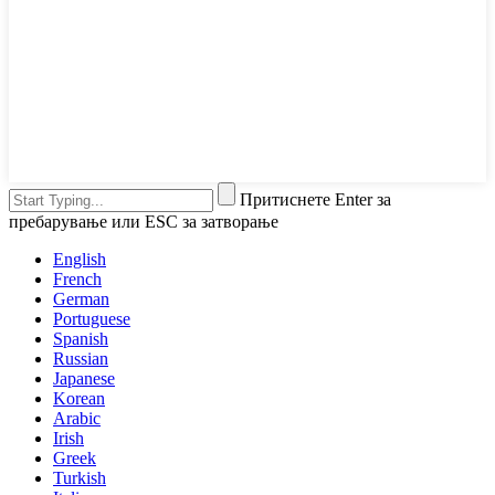
Притиснете Enter за
пребарување или ESC за затворање
English
French
German
Portuguese
Spanish
Russian
Japanese
Korean
Arabic
Irish
Greek
Turkish