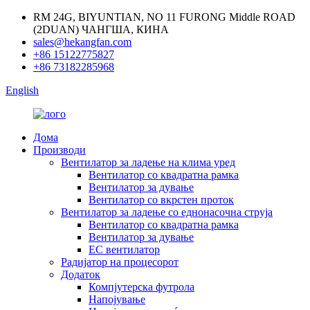
RM 24G, BIYUNTIAN, NO 11 FURONG Middle ROAD
(2DUAN) ЧАНГША, КИНА
sales@hekangfan.com
+86 15122775827
+86 73182285968
English
Дома
Производи
Вентилатор за ладење на клима уред
Вентилатор со квадратна рамка
Вентилатор за дување
Вентилатор со вкрстен проток
Вентилатор за ладење со еднонасочна струја
Вентилатор со квадратна рамка
Вентилатор за дување
EC вентилатор
Радијатор на процесорот
Додаток
Компјутерска футрола
Напојување