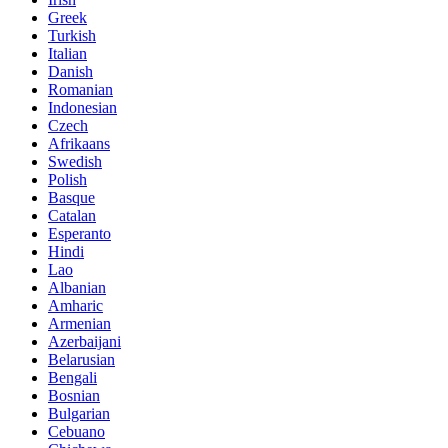
Greek
Turkish
Italian
Danish
Romanian
Indonesian
Czech
Afrikaans
Swedish
Polish
Basque
Catalan
Esperanto
Hindi
Lao
Albanian
Amharic
Armenian
Azerbaijani
Belarusian
Bengali
Bosnian
Bulgarian
Cebuano