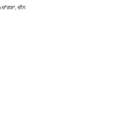
ਾਂਗਸ਼ਾ, ਚੀਨ