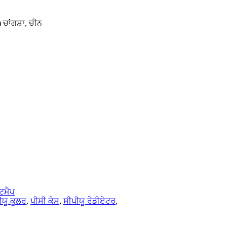
ਾਂਗਸ਼ਾ, ਚੀਨ
ਟਮੈਪ
ੀਯੂ ਕੂਲਰ
,
ਪੀਸੀ ਕੇਸ
,
ਸੀਪੀਯੂ ਰੇਡੀਏਟਰ
,