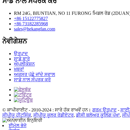
ਸਾਡੇ ਨਾਲ ਸੰਪਰਕ ਕਰੋ
RM 24G, BIUNTIAN, NO 11 FURONG ਮਿਡਲ ਰੋਡ (2DUAN) ਚ
+86 15122775827
+86 73182285968
sales@hekangfan.com
ਨੇਵੀਗੇਸ਼ਨ
ਉਤਪਾਦ
ਸਾਡੇ ਬਾਰੇ
ਐਪਲੀਕੇਸ਼ਨ
ਖ਼ਬਰਾਂ
ਅਕਸਰ ਪੁੱਛੇ ਜਾਂਦੇ ਸਵਾਲ
ਸਾਡੇ ਨਾਲ ਸੰਪਰਕ ਕਰੋ
© ਕਾਪੀਰਾਈਟ - 2010-2024 : ਸਾਰੇ ਹੱਕ ਰਾਖਵੇਂ ਹਨ।
ਗਰਮ ਉਤਪਾਦ
-
ਸਾਈ
ਸੀਪੀਯੂ ਹੀਟਸਿੰਕ
,
ਸੀਪੀਯੂ ਕੂਲਰ ਰੇਡੀਏਟਰ
,
ਡੀਸੀ ਬਲੋਅਰ ਕੂਲਿੰਗ ਪੱਖਾ
,
ਸੀਪ
ਈਮੇਲ ਭੇਜੋ