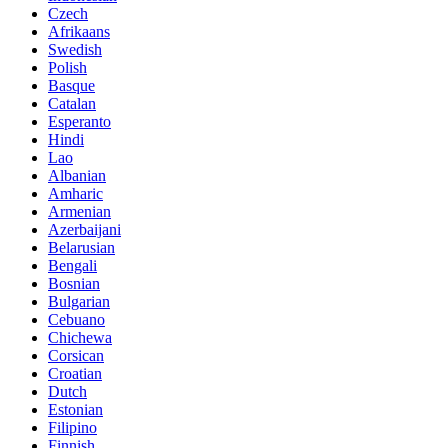
Czech
Afrikaans
Swedish
Polish
Basque
Catalan
Esperanto
Hindi
Lao
Albanian
Amharic
Armenian
Azerbaijani
Belarusian
Bengali
Bosnian
Bulgarian
Cebuano
Chichewa
Corsican
Croatian
Dutch
Estonian
Filipino
Finnish