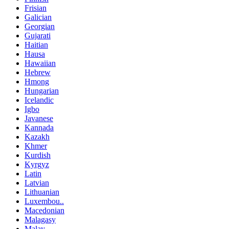
Frisian
Galician
Georgian
Gujarati
Haitian
Hausa
Hawaiian
Hebrew
Hmong
Hungarian
Icelandic
Igbo
Javanese
Kannada
Kazakh
Khmer
Kurdish
Kyrgyz
Latin
Latvian
Lithuanian
Luxembou..
Macedonian
Malagasy
Malay