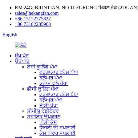
RM 24G, BIUNTIAN, NO 11 FURONG ਮਿਡਲ ਰੋਡ (2DUAN) ਚ
sales@hekangfan.com
+86 15122775827
+86 73182285968
English
ਮੁੱਖ ਪੇਜ
ਉਤਪਾਦ
ਏਸੀ ਕੂਲਿੰਗ ਪੱਖਾ
ਵਰਗਾਕਾਰ ਫਰੇਮ ਪੱਖਾ
ਬਲੋਅਰ ਪੱਖਾ
ਕਰਾਸ-ਫਲੋ ਪੱਖਾ
ਡੀਸੀ ਕੂਲਿੰਗ ਪੱਖਾ
ਵਰਗਾਕਾਰ ਫਰੇਮ ਪੱਖਾ
ਬਲੋਅਰ ਪੱਖਾ
ਈਸੀ ਪੱਖਾ
ਸੀਪੀਯੂ ਰੇਡੀਏਟਰ
ਸਹਾਇਕ ਉਪਕਰਣ
ਪੀਸੀ ਕੇਸ
ਬਿਜਲੀ ਦੀ ਸਪਲਾਈ
ਕੇਸ ਪਾਵਰ ਸਪਲਾਈ