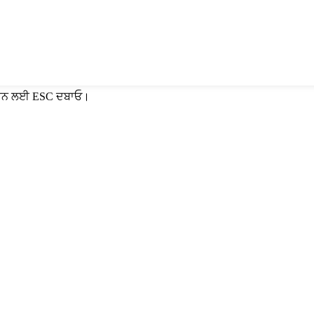
 ਕਰਨ ਲਈ ESC ਦਬਾਓ।