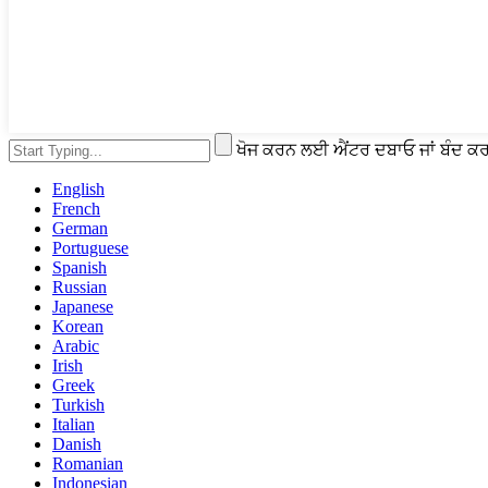
ਖੋਜ ਕਰਨ ਲਈ ਐਂਟਰ ਦਬਾਓ ਜਾਂ ਬੰਦ
English
French
German
Portuguese
Spanish
Russian
Japanese
Korean
Arabic
Irish
Greek
Turkish
Italian
Danish
Romanian
Indonesian