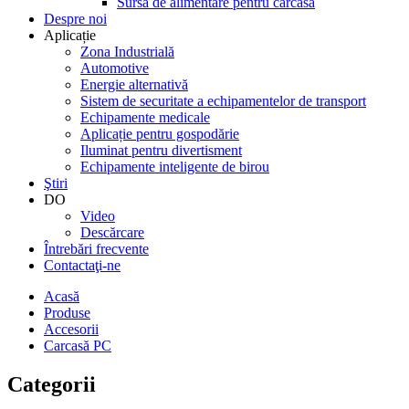
Sursă de alimentare pentru carcasă
Despre noi
Aplicație
Zona Industrială
Automotive
Energie alternativă
Sistem de securitate a echipamentelor de transport
Echipamente medicale
Aplicație pentru gospodărie
Iluminat pentru divertisment
Echipamente inteligente de birou
Ştiri
DO
Video
Descărcare
Întrebări frecvente
Contactaţi-ne
Acasă
Produse
Accesorii
Carcasă PC
Categorii