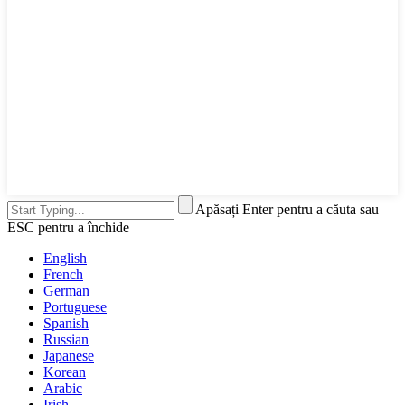
Apăsați Enter pentru a căuta sau
ESC pentru a închide
English
French
German
Portuguese
Spanish
Russian
Japanese
Korean
Arabic
Irish