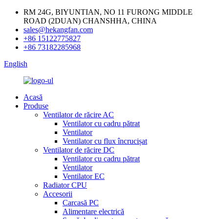
RM 24G, BIYUNTIAN, NO 11 FURONG MIDDLE
ROAD (2DUAN) CHANSHHA, CHINA
sales@hekangfan.com
+86 15122775827
+86 73182285968
English
Acasă
Produse
Ventilator de răcire AC
Ventilator cu cadru pătrat
Ventilator
Ventilator cu flux încrucișat
Ventilator de răcire DC
Ventilator cu cadru pătrat
Ventilator
Ventilator EC
Radiator CPU
Accesorii
Carcasă PC
Alimentare electrică