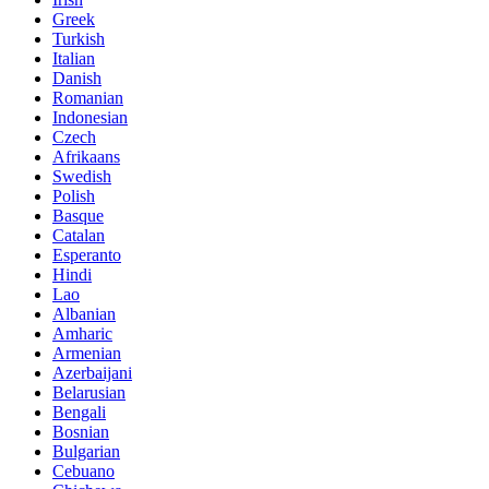
Greek
Turkish
Italian
Danish
Romanian
Indonesian
Czech
Afrikaans
Swedish
Polish
Basque
Catalan
Esperanto
Hindi
Lao
Albanian
Amharic
Armenian
Azerbaijani
Belarusian
Bengali
Bosnian
Bulgarian
Cebuano