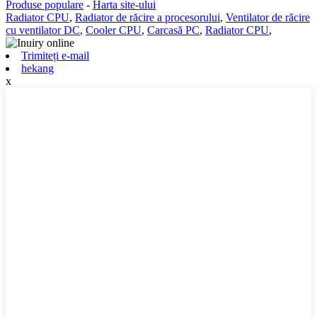
Produse populare
-
Harta site-ului
Radiator CPU
,
Radiator de răcire a procesorului
,
Ventilator de răcire
cu ventilator DC
,
Cooler CPU
,
Carcasă PC
,
Radiator CPU
,
Trimiteți e-mail
hekang
x