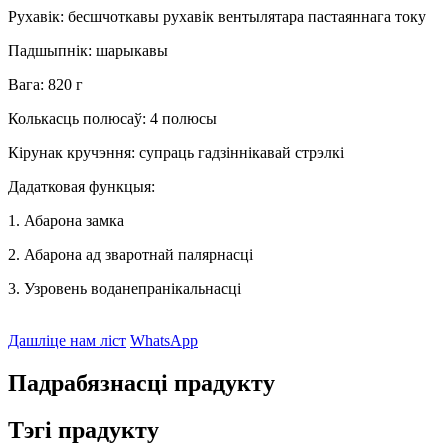
Рухавік: бесшчоткавы рухавік вентылятара пастаяннага току
Падшыпнік: шарыкавы
Вага: 820 г
Колькасць полюсаў: 4 полюсы
Кірунак кручэння: супраць гадзіннікавай стрэлкі
Дадатковая функцыя:
1. Абарона замка
2. Абарона ад зваротнай палярнасці
3. Узровень воданепранікальнасці
Дашліце нам ліст
WhatsApp
Падрабязнасці прадукту
Тэгі прадукту