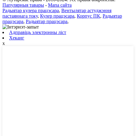
Папулярныя тавары
-
Мапа сайта
Радыятар кулера працэсара
,
Вентылятар астуджэння
пастаяннага току
,
Кулер працэсара
,
Корпус ПК
,
Радыятар
працэсара
,
Радыятар працэсара
,
Адправіць электронны ліст
Хеканг
x