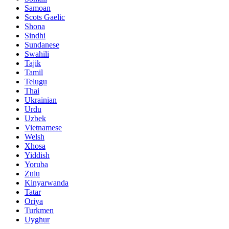
Samoan
Scots Gaelic
Shona
Sindhi
Sundanese
Swahili
Tajik
Tamil
Telugu
Thai
Ukrainian
Urdu
Uzbek
Vietnamese
Welsh
Xhosa
Yiddish
Yoruba
Zulu
Kinyarwanda
Tatar
Oriya
Turkmen
Uyghur