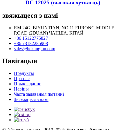
DC 12025 (высокая хуткасць)
звяжыцеся з намі
RM 24G, BIYUNTIAN, NO 11 FURONG MIDDLE
ROAD (2DUAN) ЧАНША, КІТАЙ
+86 15122775827
+86 73182285968
sales@hekangfan.com
Навігацыя
Прадукты
Пра нас
Прыкладанне
Навіны
Часта задаваныя пытанні
Звяжыцеся з намі
© Аўтарскае права - 2010-2024: Усе правы абаронены.