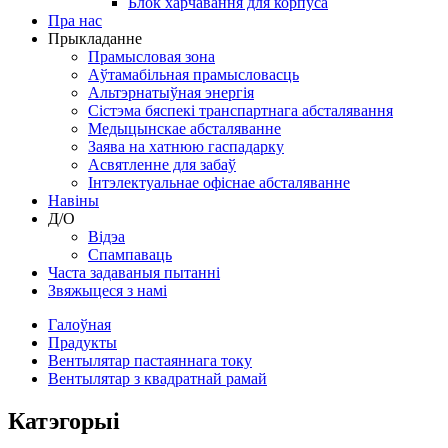
Блок харчавання для корпуса
Пра нас
Прыкладанне
Прамысловая зона
Аўтамабільная прамысловасць
Альтэрнатыўная энергія
Сістэма бяспекі транспартнага абсталявання
Медыцынскае абсталяванне
Заява на хатнюю гаспадарку
Асвятленне для забаў
Інтэлектуальнае офіснае абсталяванне
Навіны
Д/О
Відэа
Спампаваць
Часта задаваныя пытанні
Звяжыцеся з намі
Галоўная
Прадукты
Вентылятар пастаяннага току
Вентылятар з квадратнай рамай
Катэгорыі