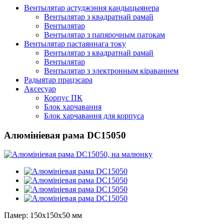
Вентылятар астуджэння кандыцыянера
Вентылятар з квадратнай рамай
Вентылятар
Вентылятар з папярочным патокам
Вентылятар пастаяннага току
Вентылятар з квадратнай рамай
Вентылятар
Вентылятар з электронным кіраваннем
Радыятар працэсара
Аксесуар
Корпус ПК
Блок харчавання
Блок харчавання для корпуса
Алюмініевая рама DC15050
Памер: 150x150x50 мм