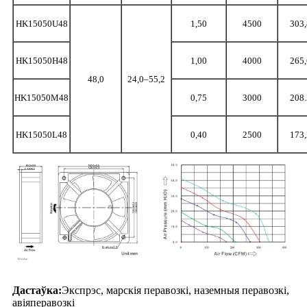
HK15050U48
1,50
4500
303,
HK15050H48
1,00
4000
265,
48,0
24,0–55,2
HK15050M48
0,75
3000
208.
HK15050L48
0,40
2500
173,
Дастаўка:
Экспрэс, марскія перавозкі, наземныя перавозкі,
авіяперавозкі