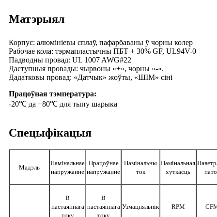
Матэрыял
Корпус: алюмініевы сплаў, пафарбаваны ў чорны колер
Рабочае кола: тэрмапластычны ПБТ + 30% GF, UL94V-0
Падводны провад: UL 1007 AWG#22
Даступныя провады: чырвоны «+», чорны «-».
Дадатковы провад: «Датчык» жоўты, «ШІМ» сіні
Працоўная тэмпература:
-20℃ да +80℃ для тыпу шарыка
Спецыфікацыя
Намінальнае
Працоўнае
Намінальны
Намінальная
Павет
Мадэль
напружанне
напружанне
ток
хуткасць
пато
В
В
пастаяннага
пастаяннага
Узмацняльнік
RPM
CF
току
току