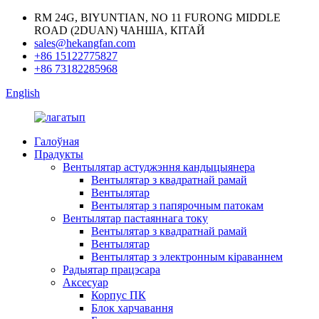
RM 24G, BIYUNTIAN, NO 11 FURONG MIDDLE
ROAD (2DUAN) ЧАНША, КІТАЙ
sales@hekangfan.com
+86 15122775827
+86 73182285968
English
Галоўная
Прадукты
Вентылятар астуджэння кандыцыянера
Вентылятар з квадратнай рамай
Вентылятар
Вентылятар з папярочным патокам
Вентылятар пастаяннага току
Вентылятар з квадратнай рамай
Вентылятар
Вентылятар з электронным кіраваннем
Радыятар працэсара
Аксесуар
Корпус ПК
Блок харчавання