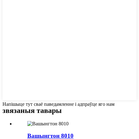
Напішыце тут сваё паведамленне і адпраўце яго нам
звязаныя тавары
Вашынгтон 8010