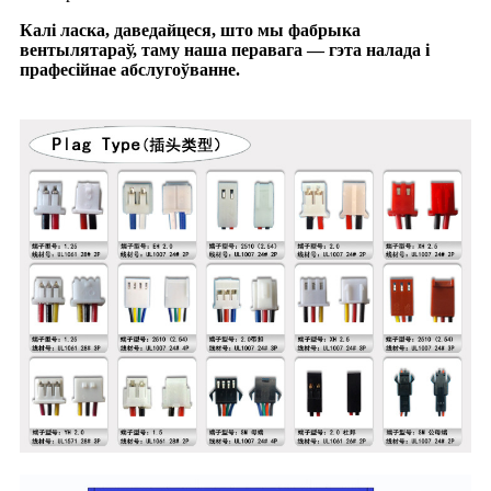
Калі ласка, даведайцеся, што мы фабрыка
вентылятараў, таму наша перавага — гэта налада і
прафесійнае абслугоўванне.