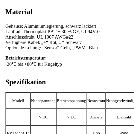
Material
Gehäuse: Aluminiumlegierung, schwarz lackiert
Laufrad: Thermoplast PBT + 30 % GF, UL94V-0
Anschlussdraht: UL 1007 AWG#22
Verfügbare Kabel: „+“ Rot, „-“ Schwarz
Optionale Leitung: „Sensor“ Gelb, „PWM“ Blau
Betriebstemperatur:
-20℃ bis +80℃ für Kugeltyp
Spezifikation
Modell
Nennspannung
Betriebsspannung
Nennstrom
Nenngeschwindi
V DC
V DC
Ampere
Drehzahl
HK15050U12
3,00
4500