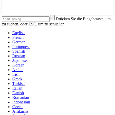
Drücken Sie die Eingabetaste, um
zu suchen, oder ESC, um zu schließen.
English
French
German
Portuguese
Spanish
Russian
Japanese
Korean
Arabic
Irish
Greek
Turkish
Italian
Danish
Romanian
Indonesian
Czech
Afrikaans