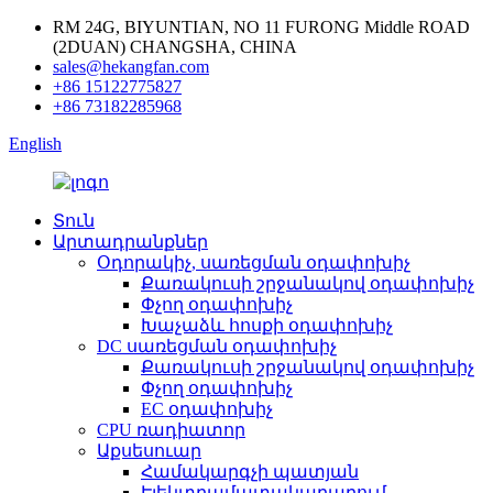
RM 24G, BIYUNTIAN, NO 11 FURONG Middle ROAD
(2DUAN) CHANGSHA, CHINA
sales@hekangfan.com
+86 15122775827
+86 73182285968
English
Տուն
Արտադրանքներ
Օդորակիչ, սառեցման օդափոխիչ
Քառակուսի շրջանակով օդափոխիչ
Փչող օդափոխիչ
Խաչաձև հոսքի օդափոխիչ
DC սառեցման օդափոխիչ
Քառակուսի շրջանակով օդափոխիչ
Փչող օդափոխիչ
EC օդափոխիչ
CPU ռադիատոր
Աքսեսուար
Համակարգչի պատյան
Էլեկտրամատակարարում