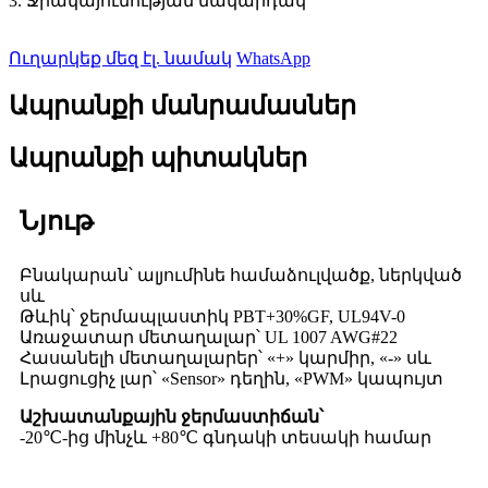
3. Ջրակայունության մակարդակ
Ուղարկեք մեզ էլ. նամակ
WhatsApp
Ապրանքի մանրամասներ
Ապրանքի պիտակներ
Նյութ
Բնակարան՝ ալյումինե համաձուլվածք, ներկված
սև
Թևիկ՝ ջերմապլաստիկ PBT+30%GF, UL94V-0
Առաջատար մետաղալար՝ UL 1007 AWG#22
Հասանելի մետաղալարեր՝ «+» կարմիր, «-» սև
Լրացուցիչ լար՝ «Sensor» դեղին, «PWM» կապույտ
Աշխատանքային ջերմաստիճան՝
-20℃-ից մինչև +80℃ գնդակի տեսակի համար