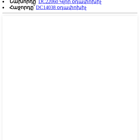
Նախորդը՝
DC22060 Կլոր օդափոխիչ
Հաջորդը՝
DC14038 օդափոխիչ