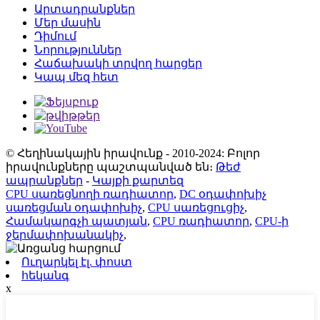
Արտադրանքներ
Մեր մասին
Դիմում
Նորություններ
Հաճախակի տրվող հարցեր
Կապ մեզ հետ
© Հեղինակային իրավունք - 2010-2024: Բոլոր
իրավունքները պաշտպանված են։
Թեժ
ապրանքներ
-
Կայքի քարտեզ
CPU սառեցնողի ռադիատոր
,
DC օդափոխիչ
սառեցման օդափոխիչ
,
CPU սառեցուցիչ
,
Համակարգչի պատյան
,
CPU ռադիատոր
,
CPU-ի
ջերմափոխանակիչ
,
Ուղարկել էլ. փոստ
հեկանգ
x