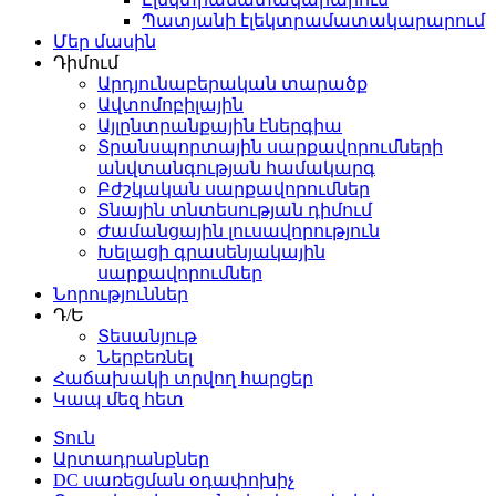
Պատյանի էլեկտրամատակարարում
Մեր մասին
Դիմում
Արդյունաբերական տարածք
Ավտոմոբիլային
Այլընտրանքային էներգիա
Տրանսպորտային սարքավորումների
անվտանգության համակարգ
Բժշկական սարքավորումներ
Տնային տնտեսության դիմում
Ժամանցային լուսավորություն
Խելացի գրասենյակային
սարքավորումներ
Նորություններ
Դ/Ե
Տեսանյութ
Ներբեռնել
Հաճախակի տրվող հարցեր
Կապ մեզ հետ
Տուն
Արտադրանքներ
DC սառեցման օդափոխիչ