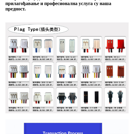
прилагођавање и професионална услуга су наша
предност.