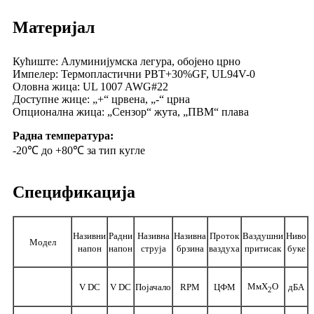
Материјал
Кућиште: Алуминијумска легура, обојено црно
Импелер: Термопластични PBT+30%GF, UL94V-0
Оловна жица: UL 1007 AWG#22
Доступне жице: „+“ црвена, „-“ црна
Опционална жица: „Сензор“ жута, „ПВМ“ плава
Радна температура:
-20℃ до +80℃ за тип кугле
Спецификација
Називни
Радни
Називна
Називна
Проток
Ваздушни
Ниво
Модел
напон
напон
струја
брзина
ваздуха
притисак
буке
МмХ
O
V DC
V DC
Појачало
RPM
ЦФМ
дБА
2