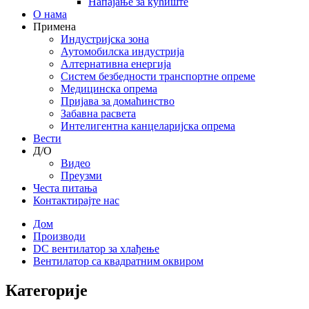
Напајање за кућиште
О нама
Примена
Индустријска зона
Аутомобилска индустрија
Алтернативна енергија
Систем безбедности транспортне опреме
Медицинска опрема
Пријава за домаћинство
Забавна расвета
Интелигентна канцеларијска опрема
Вести
Д/О
Видео
Преузми
Честа питања
Контактирајте нас
Дом
Производи
DC вентилатор за хлађење
Вентилатор са квадратним оквиром
Категорије