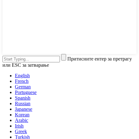
Притисните ентер за претрагу
или ESC за затварање
English
French
German
Portuguese
Spanish
Russian
Japanese
Korean
Arabic
Irish
Greek
Turkish