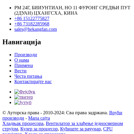
РМ 24Г, БИИУНТИАН, НО 11 ФУРОНГ СРЕДЊИ ПУТ
(2ДУАН) ЦХАНГСХА, КИНА
+86 15122775827
+86 73182285968
sales@hekangfan.com
Навигација
Производи
О нама
Примена
Вести
Честа питања
Контактирајте нас
© Ауторска права - 2010-2024: Сва права задржана.
Врући
производи
-
Мапа сајта
Хладњак процесора
,
Вентилатор за хлађење једносмерном
струјом
,
Кулер за процесор
,
Кућиште за рачунар
,
CPU