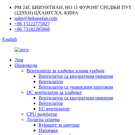
РМ 24Г, БИИУНТИАН, НО 11 ФУРОНГ СРЕДЊИ ПУТ
(2ДУАН) ЦХАНГСХА, КИНА
sales@hekangfan.com
+86 15122775827
+86 73182285968
English
Дом
Производи
Вентилатор за хлађење клима уређаја
Вентилатор са квадратним оквиром
Вентилатор
Вентилатор са унакрсним протоком
DC вентилатор за хлађење
Вентилатор са квадратним оквиром
Вентилатор
EC вентилатор
CPU радијатор
Додатна опрема
Кућиште за рачунар
Напајање