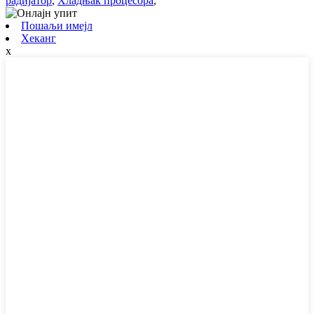
радијатор
,
Хладњак процесора
,
Пошаљи имејл
Хеканг
x