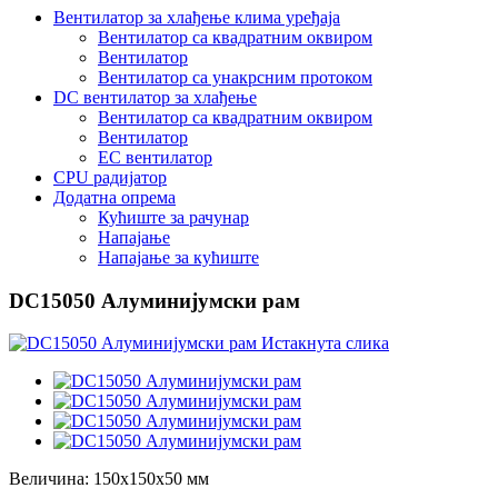
Вентилатор за хлађење клима уређаја
Вентилатор са квадратним оквиром
Вентилатор
Вентилатор са унакрсним протоком
DC вентилатор за хлађење
Вентилатор са квадратним оквиром
Вентилатор
EC вентилатор
CPU радијатор
Додатна опрема
Кућиште за рачунар
Напајање
Напајање за кућиште
DC15050 Алуминијумски рам
Величина: 150x150x50 мм