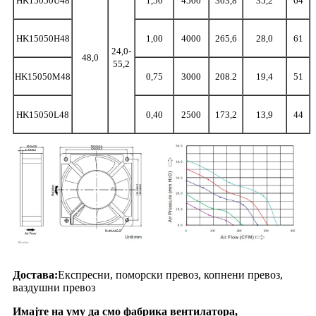
HK15050U48
1,50
4500
303,8
35,2
64
HK15050H48
1,00
4000
265,6
28,0
61
24,0-
48,0
55,2
HK15050M48
0,75
3000
208.2
19,4
51
HK15050L48
0,40
2500
173,2
13,9
44
Достава:
Експресни, поморски превоз, копнени превоз,
ваздушни превоз
Имајте на уму да смо фабрика вентилатора,