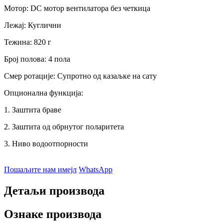
Мотор: DC мотор вентилатора без четкица
Лежај: Куглични
Тежина: 820 г
Број полова: 4 пола
Смер ротације: Супротно од казаљке на сату
Опционална функција:
1. Заштита браве
2. Заштита од обрнутог поларитета
3. Ниво водоотпорности
Пошаљите нам имејл
WhatsApp
Детаљи производа
Ознаке производа